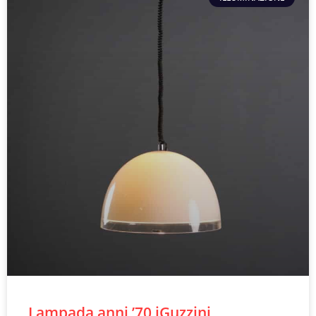
Lampada anni ’70 iGuzzini