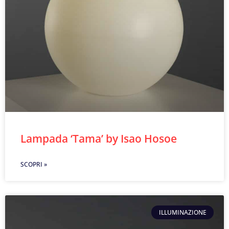
Lampada ‘Tama’ by Isao Hosoe
SCOPRI »
ILLUMINAZIONE