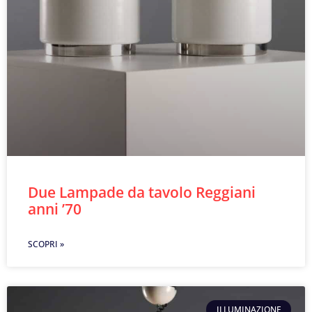
Due Lampade da tavolo Reggiani
anni ’70
SCOPRI »
ILLUMINAZIONE