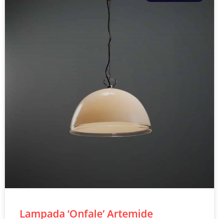
Lampada ‘Onfale’ Artemide