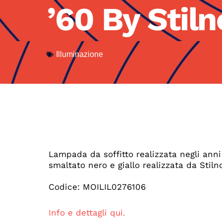
’60 By Stil
Illuminazione
Lampada da soffitto realizzata negli anni
smaltato nero e giallo realizzata da Stilno
Codice: MOILIL0276106
Info e dettagli qui.