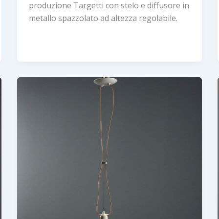
produzione Targetti con stelo e diffusore in
metallo spazzolato ad altezza regolabile.