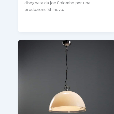
disegnata da Joe Colombo per una
produzione Stilnovo.