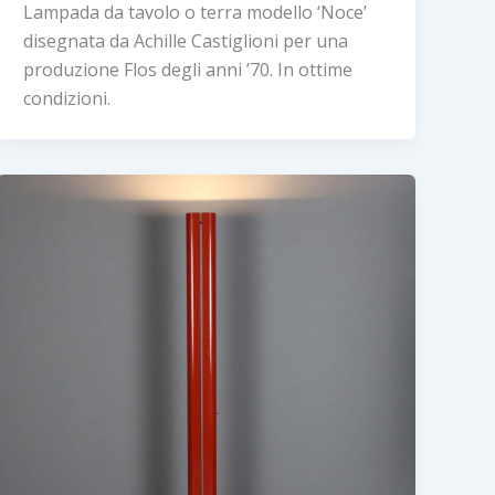
Lampada da tavolo o terra modello ‘Noce’
disegnata da Achille Castiglioni per una
produzione Flos degli anni ’70. In ottime
condizioni.