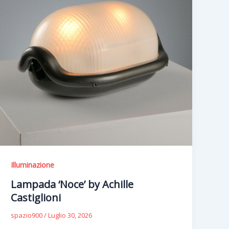
Illuminazione
Lampada ‘Noce’ by Achille
Castiglioni
spazio900
/
Luglio 30, 2026