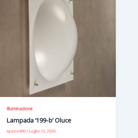
Illuminazione
Lampada ‘199-b’ Oluce
spazio900
/
Luglio 13, 2026