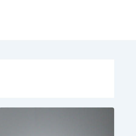
odotti
Acquisto Modernariato
Contatti