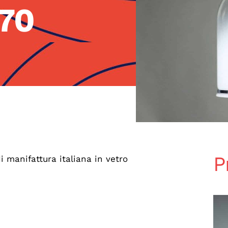
’70
P
 manifattura italiana in vetro