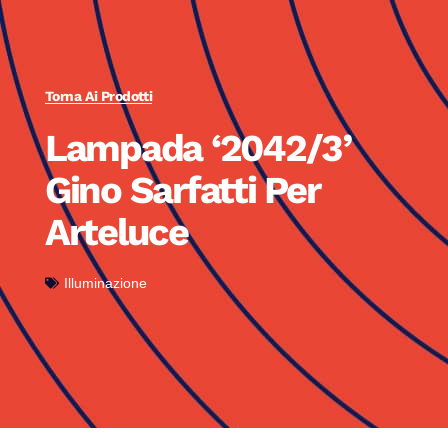
Torna Ai Prodotti
Lampada ‘2042/3’
Gino Sarfatti Per
Arteluce
Illuminazione