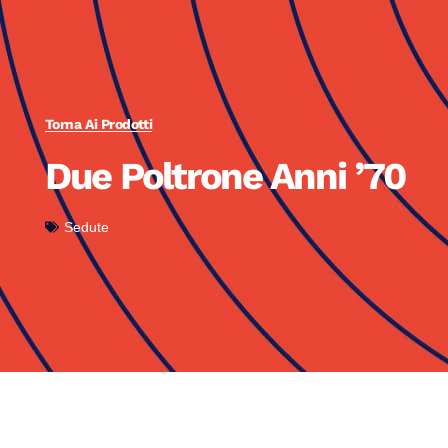
Torna Ai Prodotti
Due Poltrone Anni ’70
Sedute