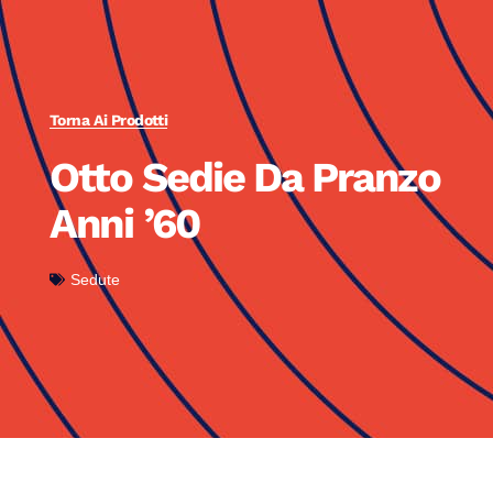
Torna Ai Prodotti
Otto Sedie Da Pranzo
Anni ’60
Sedute