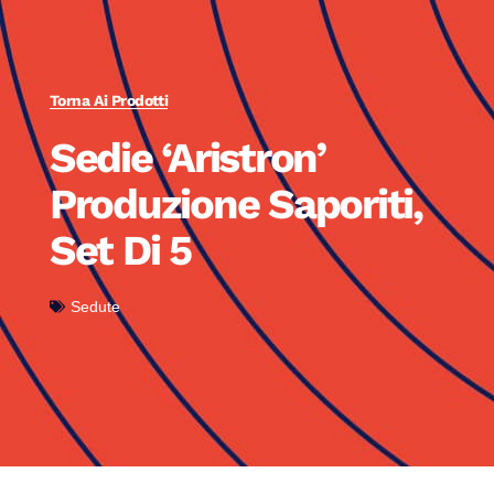
Torna Ai Prodotti
Sedie ‘Aristron’
Produzione Saporiti,
Set Di 5
Sedute