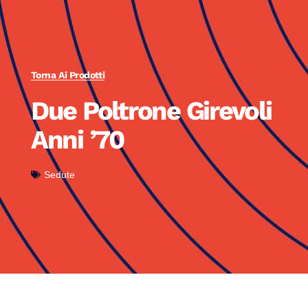
Torna Ai Prodotti
Due Poltrone Girevoli
Anni ’70
Sedute