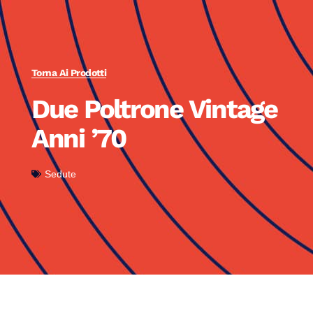
Torna Ai Prodotti
Due Poltrone Vintage
Anni ’70
Sedute