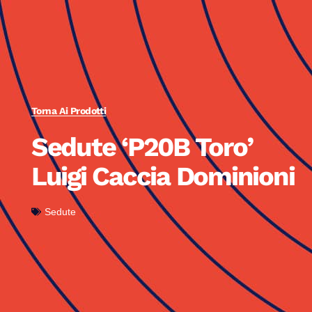
Torna Ai Prodotti
Sedute ‘P20B Toro’
Luigi Caccia Dominioni
Sedute