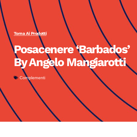
Torna Ai Prodotti
Posacenere ‘Barbados’
By Angelo Mangiarotti
Complementi