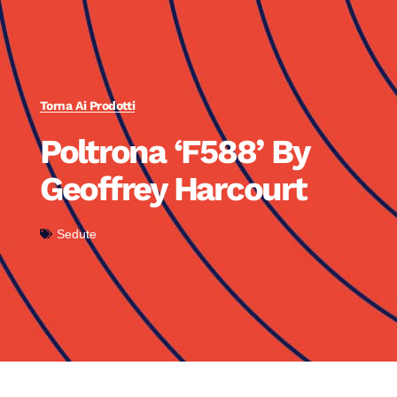
Torna Ai Prodotti
Poltrona ‘F588’ By
Geoffrey Harcourt
Sedute