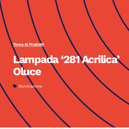
Torna Ai Prodotti
Lampada ‘281 Acrilica’
Oluce
Illuminazione