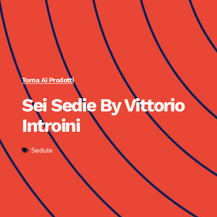
Torna Ai Prodotti
Sei Sedie By Vittorio
Introini
Sedute