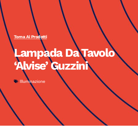
Torna Ai Prodotti
Lampada Da Tavolo
‘Alvise’ Guzzini
Illuminazione