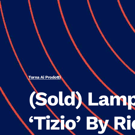
Torna Ai Prodotti
(Sold) Lam
‘Tizio’ By R