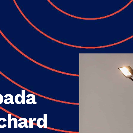
pada
ichard