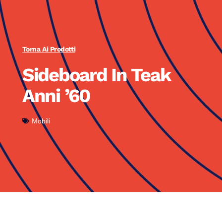
Torna Ai Prodotti
Sideboard In Teak
Anni ’60
Mobili