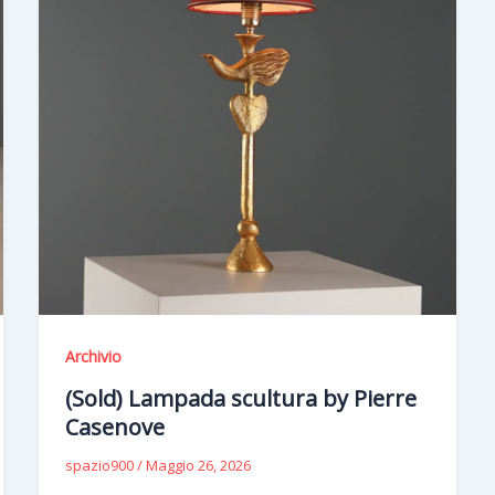
Archivio
(Sold) Lampada scultura by Pierre
Casenove
spazio900
/
Maggio 26, 2026