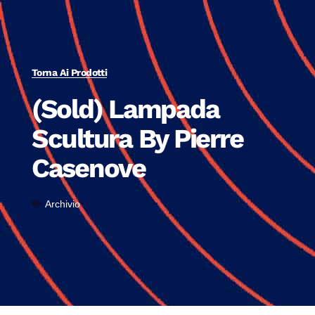
Torna Ai Prodotti
(Sold) Lampada
Scultura By Pierre
Casenove
Archivio