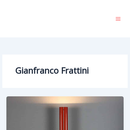
Vai
al
contenuto
Gianfranco Frattini