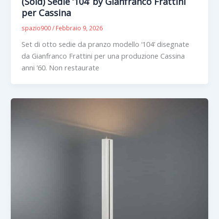
(Sold) Sedie ‘104’ by Gianfranco Frattini
per Cassina
spazio900
/
Febbraio 9, 2026
Set di otto sedie da pranzo modello ‘104’ disegnate
da Gianfranco Frattini per una produzione Cassina
anni ’60. Non restaurate