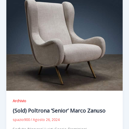
Archivio
(Sold) Poltrona ‘Senior’ Marco Zanuso
spazio900
/
Agosto 26, 2024
Sedute ‘Nonaro’ Luigi Caccia Dominioni