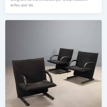
Arflex anni ’60.