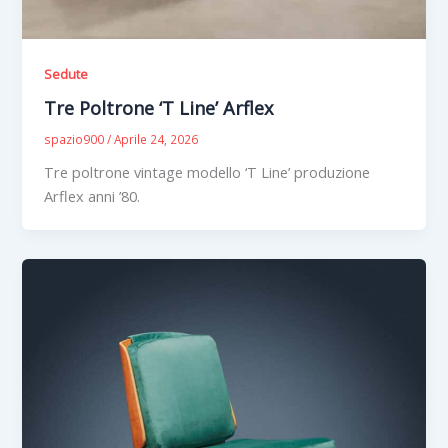
Sedute
Tre Poltrone ‘T Line’ Arflex
spazio900
/
Aprile 24, 2026
Tre poltrone vintage modello ‘T Line’ produzione
Arflex anni ’80.