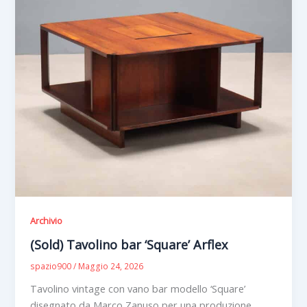
Archivio
(Sold) Tavolino bar ‘Square’ Arflex
spazio900
/
Maggio 24, 2026
Tavolino vintage con vano bar modello ‘Square’
disegnato da Marco Zanuso per una produzione