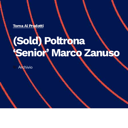
Torna Ai Prodotti
(Sold) Poltrona
‘Senior’ Marco Zanuso
Archivio