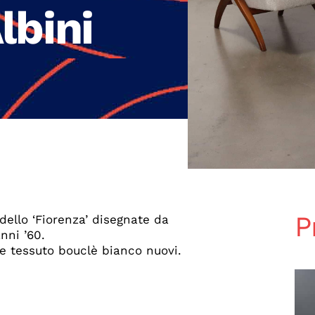
lbini
P
dello ‘Fiorenza’ disegnate da
nni ’60.
 e tessuto bouclè bianco nuovi.