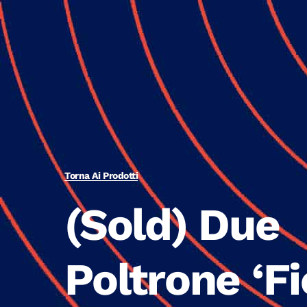
Torna Ai Prodotti
(Sold) Due
Poltrone ‘F