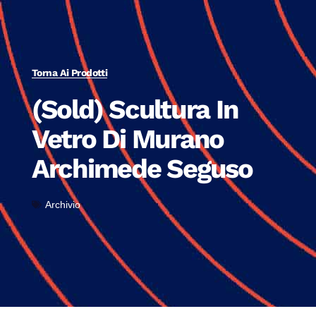
Torna Ai Prodotti
(Sold) Scultura In
Vetro Di Murano
Archimede Seguso
Archivio