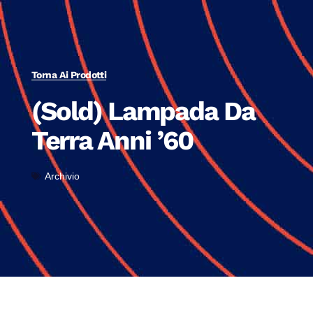
Torna Ai Prodotti
(Sold) Lampada Da
Terra Anni ’60
Archivio