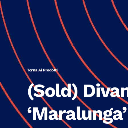
Torna Ai Prodotti
(Sold) Diva
‘Maralunga’