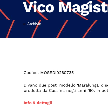
Vico Magist
Archivio
Codice: MOSEDI0260735
Divano due posti modello ‘Maralunga’ dis
prodotta da Cassina negli anni ’80. Imbot
Info & dettagli