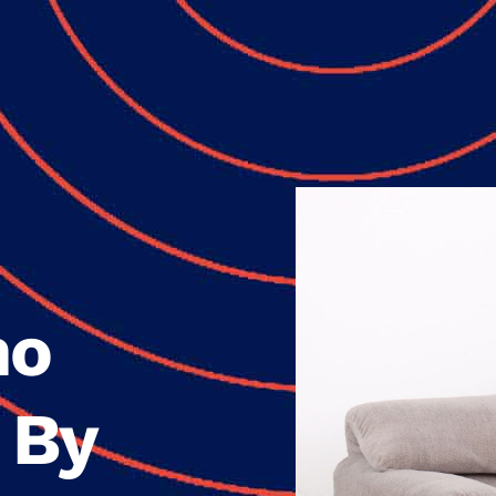
no
 By