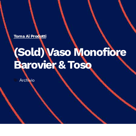
Torna Ai Prodotti
(Sold) Vaso Monofiore
Barovier & Toso
Archivio