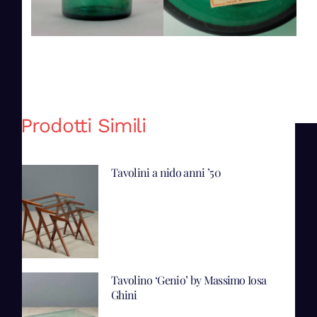
Prodotti Simili
Tavolini a nido anni ’50
Tavolino ‘Genio’ by Massimo Iosa
Ghini