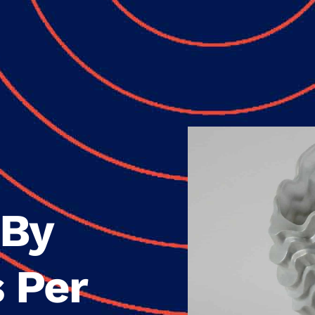
 By
 Per