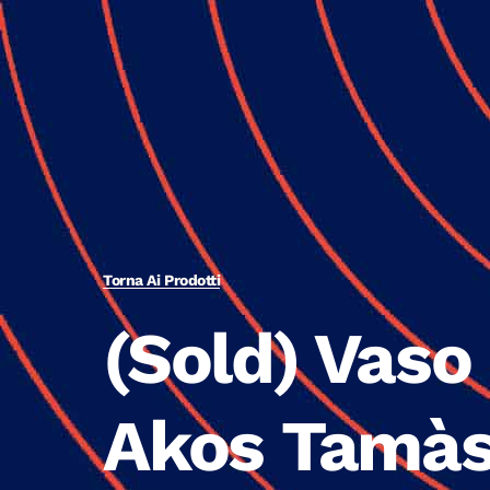
Torna Ai Prodotti
(Sold) Vaso
Akos Tamàs