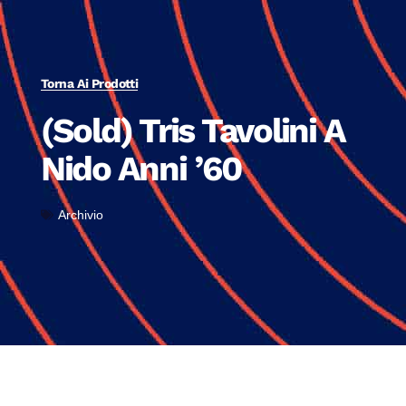
Torna Ai Prodotti
(Sold) Tris Tavolini A
Nido Anni ’60
Archivio