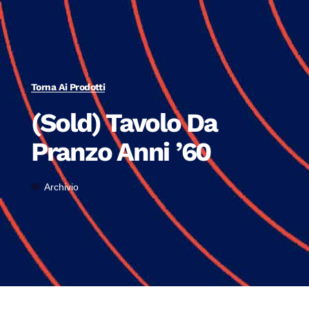
Torna Ai Prodotti
(Sold) Tavolo Da
Pranzo Anni ’60
Archivio