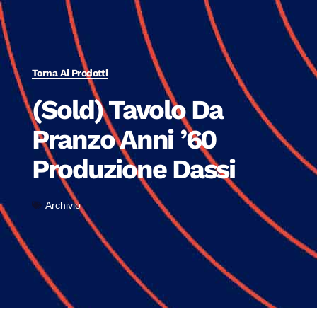
Torna Ai Prodotti
(Sold) Tavolo Da
Pranzo Anni ’60
Produzione Dassi
Archivio