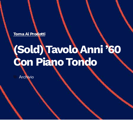
Torna Ai Prodotti
(Sold) Tavolo Anni ’60
Con Piano Tondo
Archivio