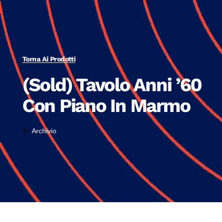
Torna Ai Prodotti
(Sold) Tavolo Anni ’60
Con Piano In Marmo
Archivio