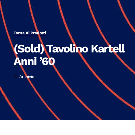
Torna Ai Prodotti
(Sold) Tavolino Kartell
Anni ’60
Archivio