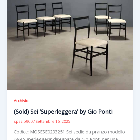
Archivio
(Sold) Sei ‘Superleggera’ by Gio Ponti
spazio900
/
Settembre 16, 2025
Codice: MOSESE0293251 Sei sedie da pranzo modello
‘699 Superleggera’ disegnate da Gio Ponti per una