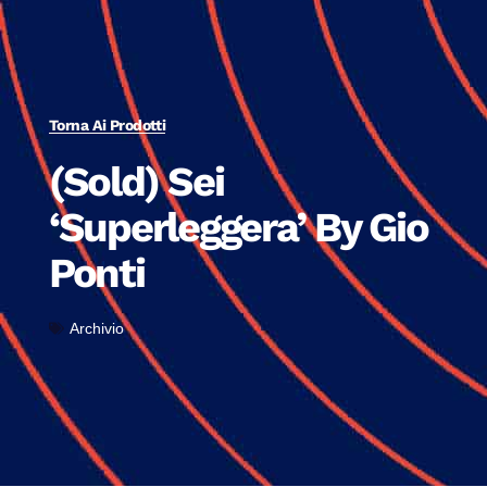
Torna Ai Prodotti
(Sold) Sei
‘Superleggera’ By Gio
Ponti
Archivio