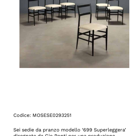
Codice: MOSESE0293251
Sei sedie da pranzo modello ‘699 Superleggera’
disegnate da Gio Ponti per una produzione