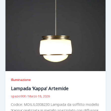
Illuminazione
Lampada ‘Kappa’ Artemide
spazio900
/
Marzo 18, 2026
Codice: MOILIL0308230 Lampada da soffitto modello
‘Kappa’ realizzata in metallo spazzolato con diffusore