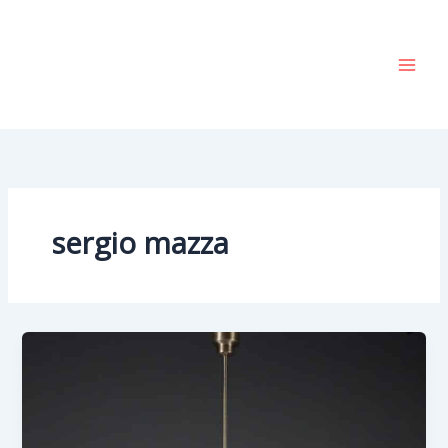
Vai
al
contenuto
sergio mazza