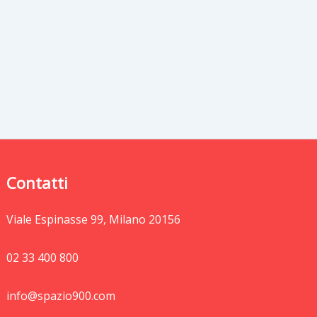
Contatti
Viale Espinasse 99, Milano 20156
02 33 400 800
info@spazio900.com