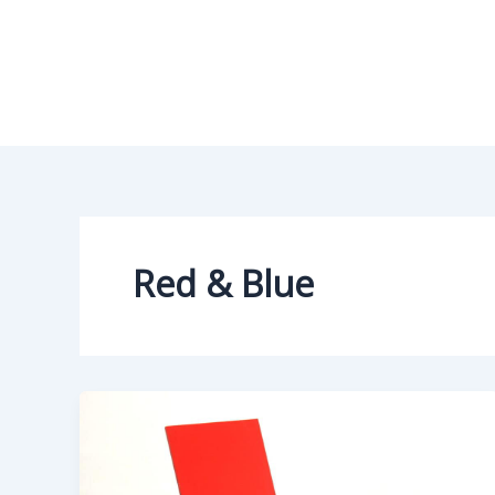
Vai
al
contenuto
Red & Blue