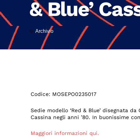
& Blue’ Cas
Archivio
Codice: MOSEPO0235017
Sedie modello ‘Red & Blue’ disegnata da G
Cassina negli anni ’80. In buonissime con
Maggiori informazioni qui.