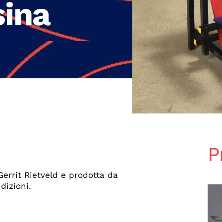
sina
P
errit Rietveld e prodotta da
dizioni.