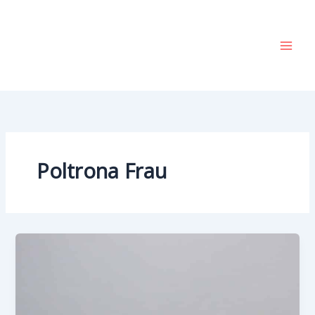
Vai
al
contenuto
Poltrona Frau