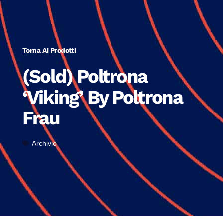
Torna Ai Prodotti
(Sold) Poltrona
‘Viking’ By Poltrona
Frau
Archivio