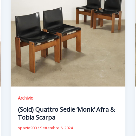
Archivio
(Sold) Quattro Sedie ‘Monk’ Afra &
Tobia Scarpa
spazio900
/
Settembre 6, 2024