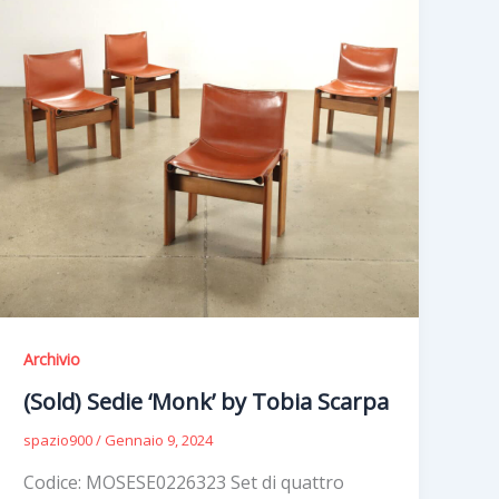
Archivio
(Sold) Sedie ‘Monk’ by Tobia Scarpa
spazio900
/
Gennaio 9, 2024
Codice: MOSESE0226323 Set di quattro