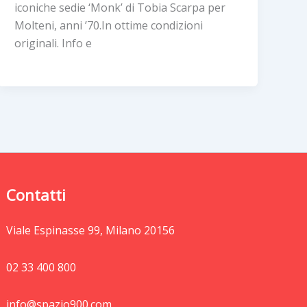
iconiche sedie ‘Monk’ di Tobia Scarpa per
Molteni, anni ’70.In ottime condizioni
originali. Info e
Contatti
Viale Espinasse 99, Milano 20156
02 33 400 800
info@spazio900.com