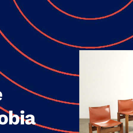
e
obia