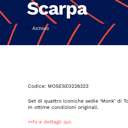
Scarpa
Archivio
Codice: MOSESE0226323
Set di quattro iconiche sedie ‘Monk’ di T
In ottime condizioni originali.
Info e dettagli qui.