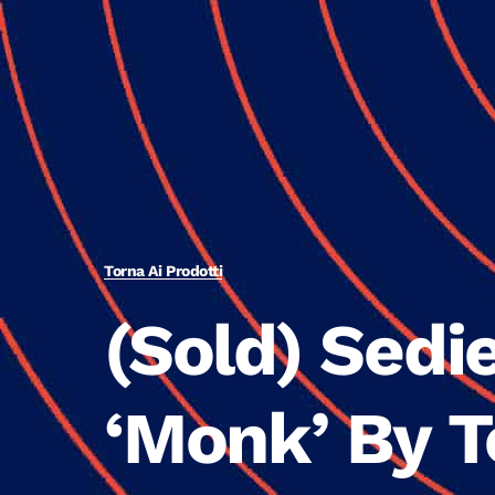
Torna Ai Prodotti
(Sold) Sedi
‘Monk’ By T