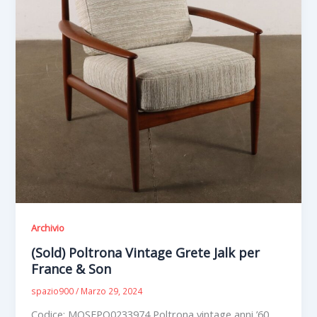
Archivio
(Sold) Poltrona Vintage Grete Jalk per
France & Son
spazio900
/
Marzo 29, 2024
Codice: MOSEPO0233974 Poltrona vintage anni ’60