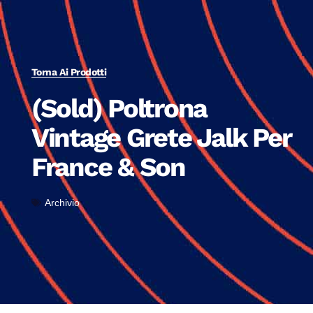
Torna Ai Prodotti
(Sold) Poltrona
Vintage Grete Jalk Per
France & Son
Archivio