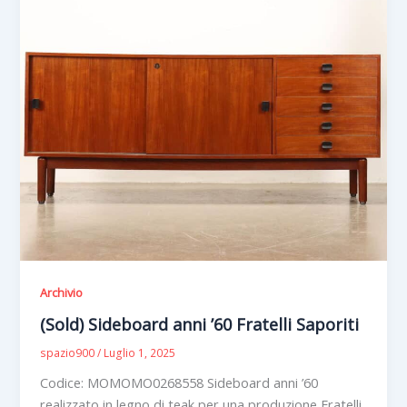
Archivio
(Sold) Sideboard anni ’60 Fratelli Saporiti
spazio900
/
Luglio 1, 2025
Codice: MOMOMO0268558 Sideboard anni ’60
realizzato in legno di teak per una produzione Fratelli