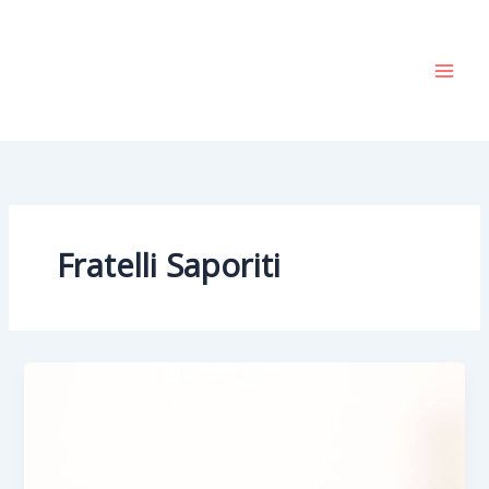
Vai
al
contenuto
Fratelli Saporiti