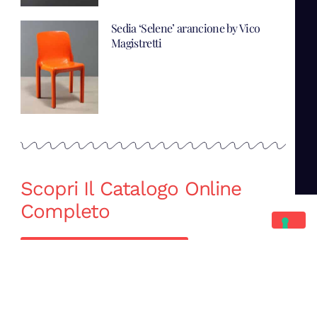
Sedia ‘Selene’ arancione by Vico
Magistretti
Scopri Il Catalogo Online
Completo
Catalogo Di Mano in Mano