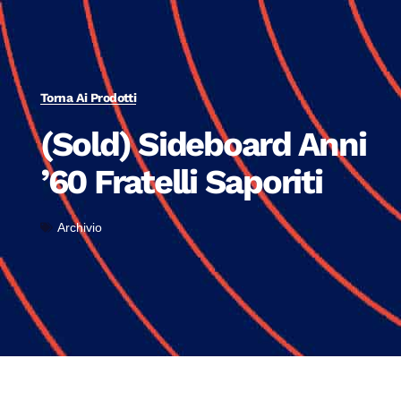
Torna Ai Prodotti
(Sold) Sideboard Anni
’60 Fratelli Saporiti
Archivio