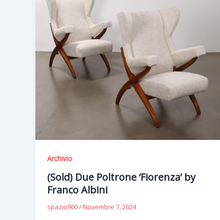
Archivio
(Sold) Due Poltrone ‘Fiorenza’ by
Franco Albini
spazio900
/
Novembre 7, 2024