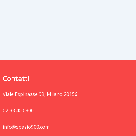
Contatti
Viale Espinasse 99, Milano 20156
02 33 400 800
info@spazio900.com