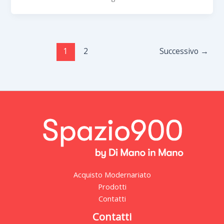
1
2
Successivo
→
Acquisto Modernariato
Prodotti
Contatti
Contatti