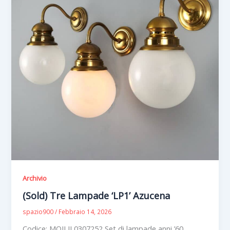
Archivio
(Sold) Tre Lampade ‘LP1’ Azucena
spazio900
/
Febbraio 14, 2026
Codice: MOILIL0307252 Set di lampade anni ’60